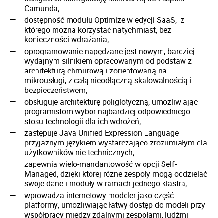
Camunda;
dostępność modułu Optimize w edycji SaaS, z
którego można korzystać natychmiast, bez
konieczności wdrażania;
oprogramowanie napędzane jest nowym, bardziej
wydajnym silnikiem opracowanym od podstaw z
architekturą chmurową i zorientowaną na
mikrousługi, z całą nieodłączną skalowalnością i
bezpieczeństwem;
obsługuje architekturę poliglotyczną, umożliwiając
programistom wybór najbardziej odpowiedniego
stosu technologii dla ich wdrożeń;
zastępuje Java Unified Expression Language
przyjaznym językiem wystarczająco zrozumiałym dla
użytkowników nie-technicznych;
zapewnia wielo-mandantowość w opcji Self-
Managed, dzięki której różne zespoły mogą oddzielać
swoje dane i moduły w ramach jednego klastra;
wprowadza internetowy modeler jako część
platformy, umożliwiając łatwy dostęp do modeli przy
współpracy między zdalnymi zespołami, ludźmi