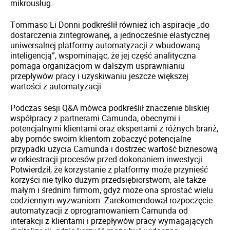
mikrousług.
Tommaso Li Donni podkreślił również ich aspiracje „do
dostarczenia zintegrowanej, a jednocześnie elastycznej
uniwersalnej platformy automatyzacji z wbudowaną
inteligencją”, wspominając, że jej część analityczna
pomaga organizacjom w dalszym usprawnianiu
przepływów pracy i uzyskiwaniu jeszcze większej
wartości z automatyzacji.
Podczas sesji Q&A mówca podkreślił znaczenie bliskiej
współpracy z partnerami Camunda, obecnymi i
potencjalnymi klientami oraz ekspertami z różnych branż,
aby pomóc swoim klientom zobaczyć potencjalne
przypadki użycia Camunda i dostrzec wartość biznesową
w orkiestracji procesów przed dokonaniem inwestycji.
Potwierdził, że korzystanie z platformy może przynieść
korzyści nie tylko dużym przedsiębiorstwom, ale także
małym i średnim firmom, gdyż może ona sprostać wielu
codziennym wyzwaniom. Zarekomendował rozpoczęcie
automatyzacji z oprogramowaniem Camunda od
interakcji z klientami i przepływów pracy wymagających