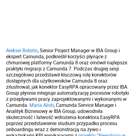
Aleksei Bołotin
, Senior Project Manager w IBA Group i
ekspert Camunda, podkreślił korzyści płynące z
chmurowej platformy Camunda 8 oraz omówił najlepsze
praktyki migracji z Camunda 7. Podczas drugiej sesji
szczegółowo przedstawił kluczową rolę konektorów
dostępnych dla użytkowników Camunda 8 oraz
zilustrował, jak konektor EasyRPA opracowany przez IBA
Group płynnie integruje automatyzację procesów robotyki
z przepływami pracy zaprojektowanymi i wykonanymi w
Camunda.
Maria Alish
, Camunda Service Manager i
Analityk Biznesowy w IBA Group, udowodniła
skuteczność i łatwość wdrożenia konektora EasyRPA
poprzez przedstawienie studium przypadku procesu
onboardingu wraz z demonstracją na żywo i
wskaźnikami KPI wynikającymi z
projektu “Rewolucja w