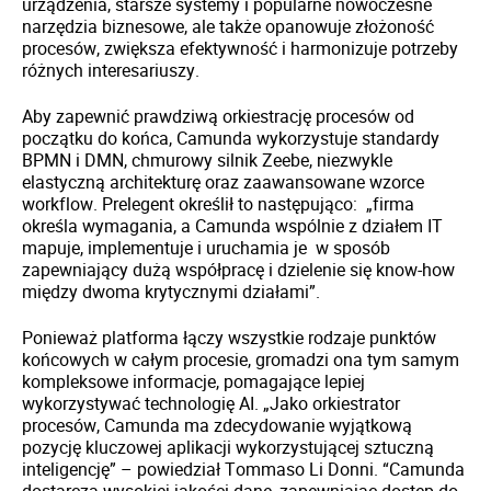
urządzenia, starsze systemy i popularne nowoczesne
narzędzia biznesowe, ale także opanowuje złożoność
procesów, zwiększa efektywność i harmonizuje potrzeby
różnych interesariuszy.
Aby zapewnić prawdziwą orkiestrację procesów od
początku do końca, Camunda wykorzystuje standardy
BPMN i DMN, chmurowy silnik Zeebe, niezwykle
elastyczną architekturę oraz zaawansowane wzorce
workflow. Prelegent określił to następująco: „firma
określa wymagania, a Camunda wspólnie z działem IT
mapuje, implementuje i uruchamia je w sposób
zapewniający dużą współpracę i dzielenie się know-how
między dwoma krytycznymi działami”.
Ponieważ platforma łączy wszystkie rodzaje punktów
końcowych w całym procesie, gromadzi ona tym samym
kompleksowe informacje, pomagające lepiej
wykorzystywać technologię AI. „Jako orkiestrator
procesów, Camunda ma zdecydowanie wyjątkową
pozycję kluczowej aplikacji wykorzystującej sztuczną
inteligencję” – powiedział Tommaso Li Donni. “Camunda
dostarcza wysokiej jakości dane, zapewniając dostęp do