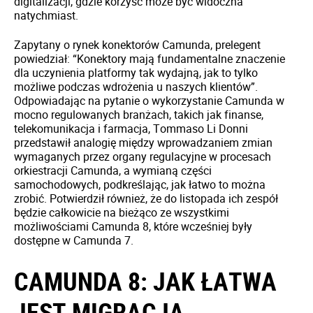
digitalizacji, gdzie korzyść może być widoczna
natychmiast.
Zapytany o rynek konektorów Camunda, prelegent
powiedział: “Konektory mają fundamentalne znaczenie
dla uczynienia platformy tak wydajną, jak to tylko
możliwe podczas wdrożenia u naszych klientów”.
Odpowiadając na pytanie o wykorzystanie Camunda w
mocno regulowanych branżach, takich jak finanse,
telekomunikacja i farmacja, Tommaso Li Donni
przedstawił analogię między wprowadzaniem zmian
wymaganych przez organy regulacyjne w procesach
orkiestracji Camunda, a wymianą części
samochodowych, podkreślając, jak łatwo to można
zrobić. Potwierdził również, że do listopada ich zespół
będzie całkowicie na bieżąco ze wszystkimi
możliwościami Camunda 8, które wcześniej były
dostępne w Camunda 7.
CAMUNDA 8: JAK ŁATWA
JEST MIGRACJA