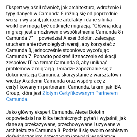
Ekspert wyjaśnił również, jak architektura, wdrożenie i
typy danych w Camunda 8 różnią się od poprzedniej
wersji i wyjaśnił, jak różne artefakty i dane silnika
workflow mogą być dotknięte migracją. “Główną ideą
migracji jest umożliwienie współistnienia Camunda 8 i
Camunda 7” – powiedział Alexei Bolotin, zalecając
uruchamianie równoległych wersji, aby korzystać z
Camunda 8, jednocześnie stopniowo wycofując
Camunda 7. Ponadto podkreślił znaczenie edukacji
zespołów IT na temat Camunda 8, aby uniknąć
problemów z migracją. Doradził zapoznanie się z
dokumentacją Camunda, skorzystanie z warsztatów i
wiedzy Akademii Camunda oraz współpracę z
certyfikowanymi partnerami Camunda, takimi jak IBA
Group, która jest
Złotym Certyfikowanym Partnerem
Camunda
.
Jako główny ekspert Camunda, Alexei Bolotin
odpowiedział na kilka technicznych pytań i wyjaśnił, jak
dane są przekazywane, przechowywane i używane w
architekturze Camunda 8. Podzielił się swoim osobistym
doświadczeniem dotyczącym łatwości współpracy