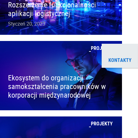
Rozszerzenie funkcjonalności
aplikacji logistycznej
Styczeń 20, 2023
PROJEKTY
KONTAKTY
Ekosystem do organizacji
samokształcenia pracowników w
korporacji międzynarodowej
PROJEKTY