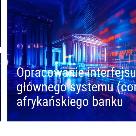
Opracowanie interfejsu
głównego systemu (co
afrykańskiego banku