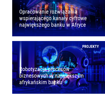
Opracowanie rozwiązania
wspierającego kanały cyfrowe
największego banku w Afryce
PROJEKTY
Robotyzacja procesów
biznesowych w największym
afrykańskim banku