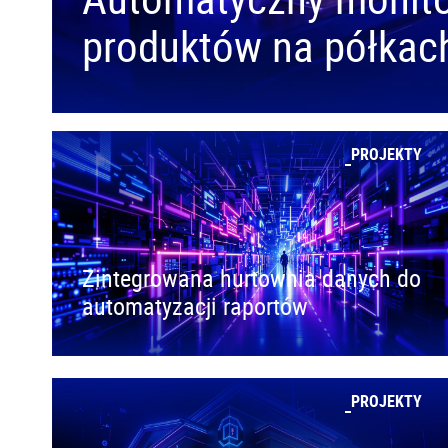
produktów na półkach
PROJEKTY
Zintegrowana hurtownia danych do
automatyzacji raportów
PROJEKTY