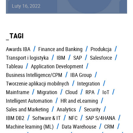
Luty 16, 2022
TAGI
Awards IBA
Finance and Banking
Produkcja
Transport i logistyka
IBM
SAP
Salesforce
Tableau
Application Development
Business Intelligence/CPM
IBA Group
Tworzenie aplikacji mobilnych
Integration
Mainframe
Migration
Cloud
RPA
IoT
Intelligent Automation
HR and eLearning
Sales and Marketing
Analytics
Security
IBM DB2
Software & IT
NFC
SAP S/4HANA
Machine learning (ML)
Data Warehouse
CRM