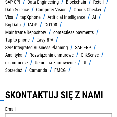
SAP CPI
Data Engineering
Blockchain
Retail
Data Science
Computer Vision
Goods Checker
Visa
tapXphone
Artificial Intelligence
AI
Big Data
IAOP
GO100
Mainframe Repository
contactless payments
Tap to phone
EasyRPA
SAP Integrated Business Planning
SAP ERP
Analityka
Rozwiązania chmurowe
QlikSense
e-commerce
Usługi na zamówienie
UI
Sprzedaż
Camunda
FMCG
SKONTAKTUJ SIĘ Z NAMI
Email